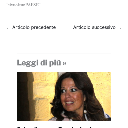
“
civuoleunPAESE”.
←
Articolo precedente
Articolo successivo
→
Leggi di più »