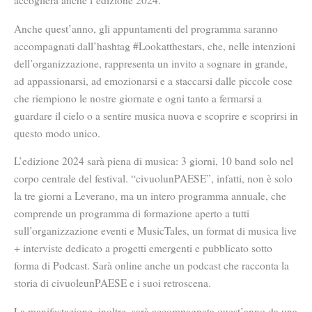
accoglierà anche l’edizione 2024.
Anche quest’anno, gli appuntamenti del programma saranno
accompagnati dall’hashtag
#Lookatthestars, che, nelle intenzioni
dell’organizzazione, rappresenta
un invito a sognare in grande,
ad appassionarsi, ad emozionarsi e a staccarsi dalle piccole cose
che riempiono le nostre giornate e ogni tanto a fermarsi a
guardare il cielo o a sentire musica nuova e scoprire e scoprirsi in
questo modo unico.
L’edizione 2024 sarà piena di musica
: 3 giorni, 10 band
solo nel
corpo centrale del festival. “
civuolunPAESE”,
infatti, non è solo
la tre giorni a Leverano, ma un intero programma annuale, che
comprende un
programma di formazione
aperto a tutti
sull’organizzazione eventi e
MusicTales
, un format di musica live
+ interviste dedicato a progetti emergenti e pubblicato sotto
forma di
Podcast
. Sarà online anche un
podcast
che racconta la
storia di
civuoleunPAESE
e i suoi retroscena.
La manifestazione,
inoltre, sarà accompagnata quest’anno da una