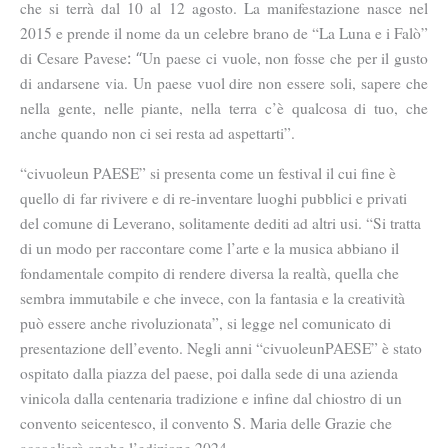
che si terrà dal 10 al 12 agosto. La manifestazione nasce nel
2015 e prende il nome da un celebre brano de “
La Luna e i Falò”
di Cesare Pavese
Un paese ci vuole, non fosse che per il gusto
: “
di andarsene via. Un paese vuol dire non essere soli, sapere che
nella gente, nelle piante, nella terra c’è qualcosa di tuo, che
anche quando non ci sei resta ad aspettarti”
.
“civuoleun PAESE” si presenta come un festival il cui fine è
quello di
far rivivere e di re-inventare luoghi pubblici e privati
del comune di
Leverano
, solitamente dediti ad altri usi. “Si tratta
di un modo per raccontare come l’arte e la musica abbiano il
fondamentale compito di rendere diversa la realtà, quella che
sembra immutabile e che invece, con
la fantasia e la creatività
può essere anche rivoluzionata”, si legge nel comunicato di
presentazione dell’evento. Negli anni “
civuoleunPAESE”
è stato
ospitato dalla piazza del paese, poi dalla sede di una azienda
vinicola dalla centenaria tradizione e infine dal chiostro di un
convento seicentesco,
il convento S. Maria delle Grazie che