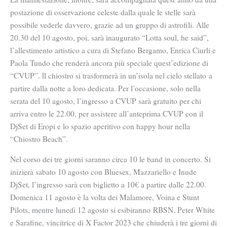
postazione di osservazione celeste dalla quale le stelle sarà
possibile vederle davvero, grazie ad un gruppo di astrofili.
Alle
20.30 del 10 agosto, poi,
sarà inaugurato
“Lotta soul, he said”,
l’allestimento artistico a cura di Stefano Bergamo, Enrica Ciurli e
Paola Tundo che renderà ancora più speciale quest’edizione di
“CVUP”.
l chiostro si trasformerà in un’isola nel cielo stellato
a
I
partire dalla notte a loro dedicata. Per l’occasione, solo nella
serata del 10 agosto, l’ingresso a CVUP sarà gratuito per chi
arriva entro le 22.00, per assistere all’
anteprima CVUP
con il
DjSet di
Eropi
e lo spazio aperitivo con happy hour nella
“Chiostro Beach”.
Nel corso dei tre giorni saranno circa 10 le band in concerto. Si
inizierà
sabato 10 agosto
con
Bluesex, Mazzariello e Inude
DjSet
, l’ingresso sarà con biglietto a 10€ a partire dalle 22.00.
Domenica 11 agosto
è la volta dei
Malamore, Voina e Stunt
Pilots
, mentre
lunedì 12 agosto si esibiranno
RBSN, Peter White
e Sarafine,
vincitrice di
X Factor 2023 che chiuderà
i tre giorni di