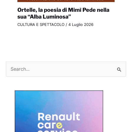
Ortelle, la poesia di Mimì Pede nella
sua “Alba Luminosa”
CULTURA E SPETTACOLO
/
4 Luglio 2026
C
e
r
c
a
: