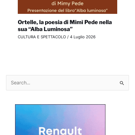
Ortelle, la poesia di Mimì Pede nella
sua “Alba Luminosa”
CULTURA E SPETTACOLO
/
4 Luglio 2026
C
e
r
c
a
: