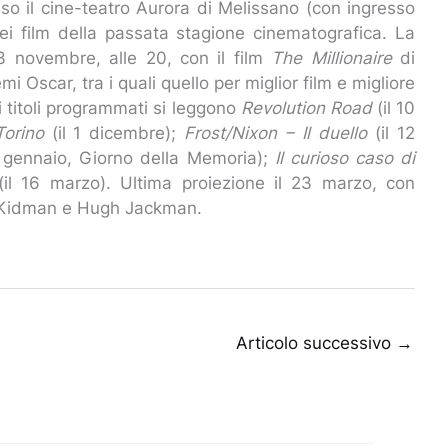
 il cine-teatro Aurora di Melissano (con ingresso
 dei film della passata stagione cinematografica. La
 novembre, alle 20, con il film
The Millionaire
di
i Oscar, tra i quali quello per miglior film e migliore
a i titoli programmati si leggono
Revolution Road
(il 10
Torino
(il 1 dicembre);
Frost/Nixon – Il duello
(il 12
7 gennaio, Giorno della Memoria);
Il curioso caso di
(il 16 marzo). Ultima proiezione il 23 marzo, con
e Kidman e Hugh Jackman.
Articolo successivo
→