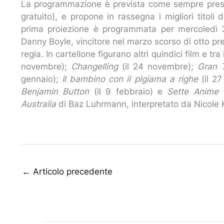
La programmazione è prevista come sempre presso
gratuito), e propone in rassegna i migliori titoli
prima proiezione è programmata per mercoledì 3
Danny Boyle, vincitore nel marzo scorso di otto prem
regia. In cartellone figurano altri quindici film e tr
novembre);
Changelling
(il 24 novembre);
Gran 
gennaio);
Il bambino con il pigiama a righe
(il 2
Benjamin Button
(il 9 febbraio) e
Sette Anime
Australia
di Baz Luhrmann, interpretato da Nicol
←
Articolo precedente