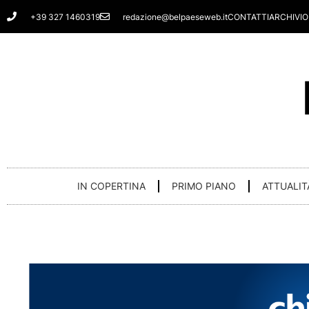
Vai
+39 327 1460319
redazione@belpaeseweb.it
CONTATTI
ARCHIVIO
al
contenuto
IN COPERTINA
PRIMO PIANO
ATTUALIT