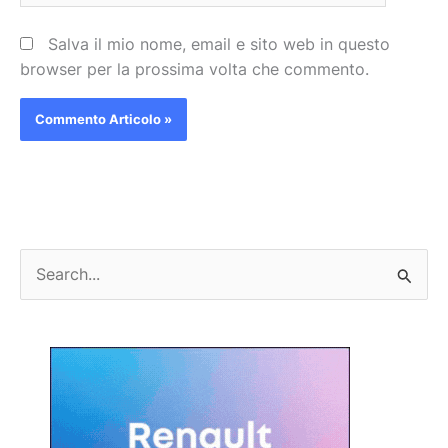
Salva il mio nome, email e sito web in questo
browser per la prossima volta che commento.
C
e
r
c
a
: