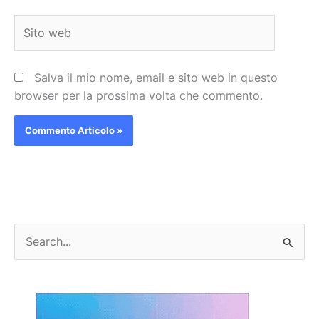
Sito
web
Salva il mio nome, email e sito web in questo
browser per la prossima volta che commento.
C
e
r
c