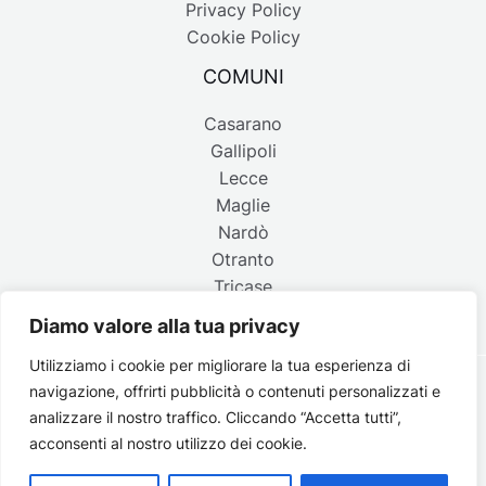
Privacy Policy
Cookie Policy
COMUNI
Casarano
Gallipoli
Lecce
Maglie
Nardò
Otranto
Tricase
Diamo valore alla tua privacy
Utilizziamo i cookie per migliorare la tua esperienza di
navigazione, offrirti pubblicità o contenuti personalizzati e
Copyright © 2026 Belpaese | Periodico d'informazione del
analizzare il nostro traffico. Cliccando “Accetta tutti”,
Salento - P.IVA 4637850753 - Testata registrata il 18 gennaio
acconsenti al nostro utilizzo dei cookie.
2002 al n. 778 del registro della Stampa del Tribunale di
Lecce | Credits:
Strategie digitali