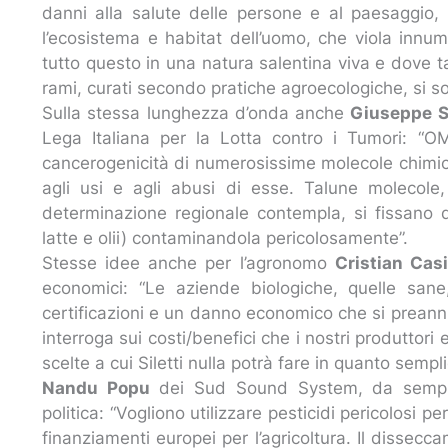
danni alla salute delle persone e al paesaggio, 
l’ecosistema e habitat dell’uomo, che viola innume
tutto questo in una natura salentina viva e dove ta
rami, curati secondo pratiche agroecologiche, si s
Sulla stessa lunghezza d’onda anche
Giuseppe S
Lega Italiana per la Lotta contro i Tumori: “
cancerogenicità di numerosissime molecole chimich
agli usi e agli abusi di esse. Talune molecole,
determinazione regionale contempla, si fissano d
latte e olii) contaminandola pericolosamente”.
Stesse idee anche per l’agronomo
Cristian Casi
economici: “Le aziende biologiche, quelle sane
certificazioni e un danno economico che si preannu
interroga sui costi/benefici che i nostri produttori
scelte a cui Siletti nulla potrà fare in quanto semp
Nandu Popu
dei Sud Sound System, da sempre a
politica: “Vogliono utilizzare pesticidi pericolosi pe
finanziamenti europei per l’agricoltura. Il dissecc