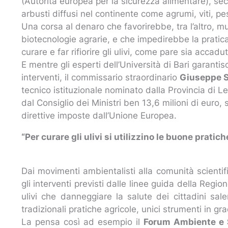
(Autorità europea per la sicurezza alimentare), seco
arbusti diffusi nel continente come agrumi, viti, pe
Una corsa al denaro che favorirebbe, tra l’altro, m
biotecnologie agrarie, e che impedirebbe la pratica
curare e far rifiorire gli ulivi, come pare sia accadu
E mentre gli esperti dell’Università di Bari garanti
interventi, il commissario straordinario
Giuseppe St
tecnico istituzionale nominato dalla Provincia di L
dal Consiglio dei Ministri ben 13,6 milioni di euro
direttive imposte dall’Unione Europea.
“Per curare gli ulivi si utilizzino le buone pratich
Dai movimenti ambientalisti alla comunità scientif
gli interventi previsti dalle linee guida della Regi
ulivi che danneggiare la salute dei cittadini salen
tradizionali pratiche agricole, unici strumenti in g
La pensa così ad esempio il
Forum Ambiente e 