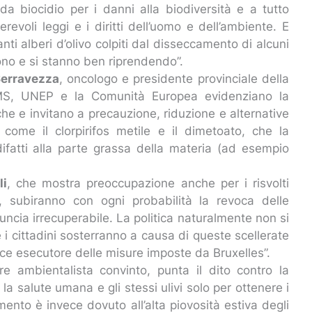
da biocidio per i danni alla biodiversità e a tutto
revoli leggi e i diritti dell’uomo e dell’ambiente. E
nti alberi d’olivo colpiti dal disseccamento di alcuni
ono e si stanno ben riprendendo”.
erravezza
, oncologo e presidente provinciale della
OMS, UNEP e la Comunità Europea evidenziano la
e e invitano a precauzione, riduzione e alternative
 come il clorpirifos metile e il dimetoato, che la
ifatti alla parte grassa della materia (ad esempio
li
, che mostra preoccupazione anche per i risvolti
, subiranno con ogni probabilità la revoca delle
ncia irrecuperabile. La politica naturalmente non si
 e i cittadini sosterranno a causa di queste scellerate
lice esecutore delle misure imposte da Bruxelles”.
mbientalista convinto, punta il dito contro la
r la salute umana e gli stessi ulivi solo per ottenere i
amento è invece dovuto all’alta piovosità estiva degli