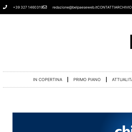
Vai
+39 327 1460319
redazione@belpaeseweb.it
CONTATTI
ARCHIVIO
al
contenuto
IN COPERTINA
PRIMO PIANO
ATTUALIT