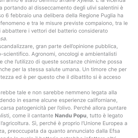
 portando al disseccamento degli ulivi salentini è
rso 6 febbraio una delibera della Regione Puglia ha
l fenomeno e tra le misure previste compaiono, tra le
li abbattere i vettori del batterio considerato
osa
.
scandalizzare, gran parte dell’opinione pubblica,
-scientifico. Agronomi, oncologi e ambientalisti
re che l’utilizzo di queste sostanze chimiche possa
a anche per la stessa salute umana. Un timore che per
ezza ed è per questo che il dibattito si è acceso
rebbe tale e non sarebbe nemmeno legata alla
endendo in esame alcune esperienze californiane,
carsa patogenicità per l’olivo. Perché allora puntare
isti, come il cantante
Nandu Popu
, tutto è legato
 l’agricoltura. Sì, perché è proprio l’Unione Europea a
nza, preoccupata da quanto annunciato dalla Efsa