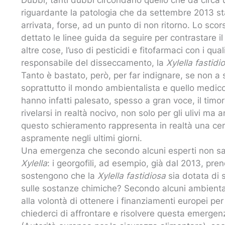
riguardante la patologia che da settembre 2013 sta
arrivata, forse, ad un punto di non ritorno. Lo sco
dettato le linee guida da seguire per contrastare i
altre cose, l’uso di pesticidi e fitofarmaci con i qua
responsabile del disseccamento, la
Xylella fastidi
Tanto è bastato, però, per far indignare, se non a 
soprattutto il mondo ambientalista e quello medico
hanno infatti palesato, spesso a gran voce, il timo
rivelarsi in realtà nocivo, non solo per gli ulivi m
questo schieramento rappresenta in realtà una cert
aspramente negli ultimi giorni.
Una emergenza che secondo alcuni esperti non sa
Xylella
: i georgofili, ad esempio, già dal 2013, pr
sostengono che la
Xylella fastidiosa
sia dotata di s
sulle sostanze chimiche? Secondo alcuni ambiental
alla volontà di ottenere i finanziamenti europei per
chiederci di affrontare e risolvere questa emerge