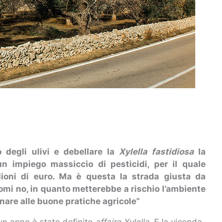
 degli ulivi e debellare la
Xylella fastidiosa
la
n impiego massiccio di pesticidi, per il quale
ioni di euro. Ma è questa la strada giusta da
omi no, in quanto metterebbe a rischio l’ambiente
rnare alle buone pratiche agricole”
un anno è stato definito
affaire Xylella
. E la vicenda