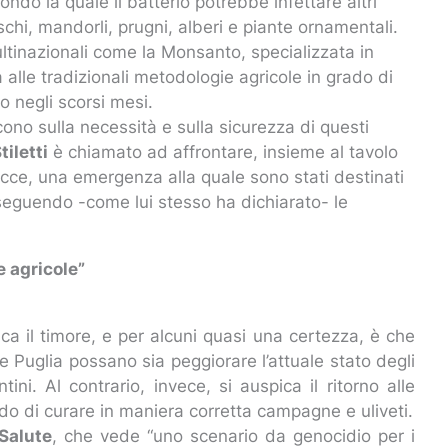
ndo la quale il batterio potrebbe infettare altri
schi, mandorli, prugni, alberi e piante ornamentali.
ultinazionali come la Monsanto, specializzata in
 alle tradizionali metodologie agricole in grado di
to negli scorsi mesi.
scono sulla necessità e sulla sicurezza di questi
iletti
è chiamato ad affrontare, insieme al tavolo
ecce, una emergenza alla quale sono stati destinati
, seguendo -come lui stesso ha dichiarato- le
e agricole”
ica il timore, e per alcuni quasi una certezza, è che
one Puglia possano sia peggiorare l’attuale stato degli
tini. Al contrario, invece, si auspica il ritorno alle
rado di curare in maniera corretta campagne e uliveti.
Salute
, che vede “uno scenario da genocidio per i