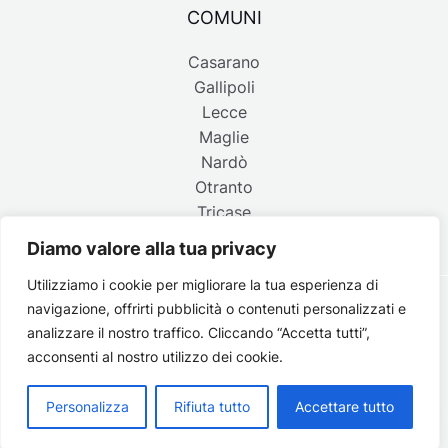
COMUNI
Casarano
Gallipoli
Lecce
Maglie
Nardò
Otranto
Tricase
Diamo valore alla tua privacy
Utilizziamo i cookie per migliorare la tua esperienza di
navigazione, offrirti pubblicità o contenuti personalizzati e
Copyright © 2026 Belpaese | Periodico d'informazione del
analizzare il nostro traffico. Cliccando “Accetta tutti”,
Salento - P.IVA 4637850753 - Testata registrata il 18 gennaio
acconsenti al nostro utilizzo dei cookie.
2002 al n. 778 del registro della Stampa del Tribunale di
Lecce | Credits:
Strategie digitali
Personalizza
Rifiuta tutto
Accettare tutto