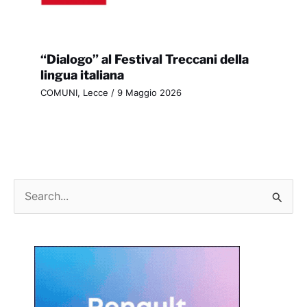
“Dialogo” al Festival Treccani della
lingua italiana
COMUNI
,
Lecce
/
9 Maggio 2026
C
e
r
c
a
: