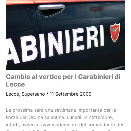
Cambio al vertice per i Carabinieri di
Lecce
Lecce
,
Supersano
/
11 Settembre 2009
La prossima sarà una settimana importante per le
Forze dell’Ordine salentine. Lunedì 14 settembre,
infatti, avverrà l’avvicendamento del comandante dei