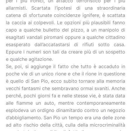
per i più ironici, un attacco terroristico per i più
allarmisti. Scartata l’ipotesi di una straordinaria
catena di sfortunate coincidenze ignifere, è scattata
la caccia ai colpevoli. Le opzioni più plausibili fanno
capo a qualche bulletto del pizzo, a un manipolo di
esagitati vandali piromani oppure a qualche cittadino
esasperato dall’accatastarsi di rifiuti sotto casa.
Eppure i numeri son tali da creare più di un sospetto
e qualche agitazione.
Se, poi, si aggiunge il fatto che tutto è accaduto in
poche vie di un unico rione e che il rione in questione
è quello di San Pio, ecco subito tornare alla memoria
vecchi fantasmi che sembravano ormai svaniti. Anche
perché, pochi giorni fa e nelle stesse vie, è stata data
alle fiamme un auto, mentre contemporaneamente
esplodeva un ordigno dinamitardo contro un negozio
d’abbigliamento. San Pio un tempo era una delle zone
ad alto rischio della città, culla della microcriminalità