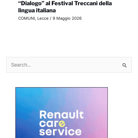
“Dialogo” al Festival Treccani della
lingua italiana
COMUNI
,
Lecce
/
9 Maggio 2026
C
e
r
c
a
: