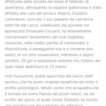
effettuata dalla società nel mese di febbraio di
quest’anno, allorquando la squadra giallorossa è stata
affidata alle cure del tecnico Alberto Giuliatto.
L’allenatore, noto per il suo passato da calciatore
nelle file del Lecce, coadiuvato dal giovane ma
apprezzato Emanuele Ciccardi, ha letteralmente
rivoluzionato l’andamento del club magliese,
riuscendo, nelle tredici partite di campionato a
disposizione, a pareggiarne due e a vincerne ben
undici, di cui otto consecutive, mettendo a segno,
peraltro, 29 gol e subendone soltanto tre, l’ultimo dei
quali risale addirittura al 23 marzo.
Una rivoluzione, quella apportata dal nuovo staff
tecnico, che ha avuto ricadute benefiche sia sotto il
profilo psicologico, tenuto conto che la squadra che
è tornata ad avere fiducia nei propri mezzi, sia sul
profilo del gioco, al quale mister Giuliatto ha fornito
una propensione decisamente più offensiva.