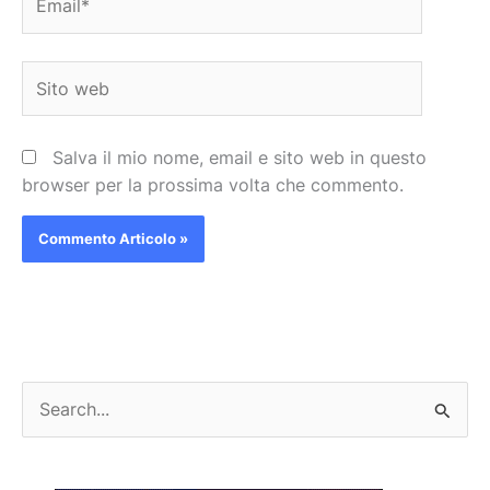
Sito
web
Salva il mio nome, email e sito web in questo
browser per la prossima volta che commento.
C
e
r