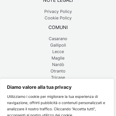
Privacy Policy
Cookie Policy
COMUNI
Casarano
Gallipoli
Lecce
Maglie
Nardò
Otranto
Tricase
Diamo valore alla tua privacy
Utilizziamo i cookie per migliorare la tua esperienza di
navigazione, offrirti pubblicità o contenuti personalizzati e
Copyright © 2026 Belpaese | Periodico d'informazione del
analizzare il nostro traffico. Cliccando “Accetta tutti”,
Salento - P.IVA 4637850753 - Testata registrata il 18 gennaio
acconsenti al nostro utilizzo dei cookie.