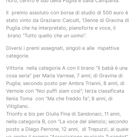
nord, centro e sud della Puglia e dalla Campania.
Il premio assoluto con borsa di studio di 500 euro è
stato vinto da Graziano Calculli, 13enne di Gravina di
Puglia che ha interpretato, pianoforte e voce, il
brano “Tutto quello che un uomo”.
Diversi i premi assegnati, singoli e alle rispettive
categorie.
Vittoria nella categoria A con il brano “Il babà è una
cosa seria” per Maria Varrese, 7 anni, di Gravina di
Puglia; secondo posto per Ambra Trianni, 8 anni, di
Vernole con “Noi puffi siam così”; terza classificata
Ilenia Toma con “Ma che freddo fa”, 8 anni, di
Vitigliano.
Trionfo e bis per Giulia Fina di Sandonaci, 11 anni,
nella categoria B, con “La voce del silenzio; secondo
posto a Diego Perrone, 12 anni, di Trepuzzi, al quale
va anche il premio “Associazione musicale Turandot”