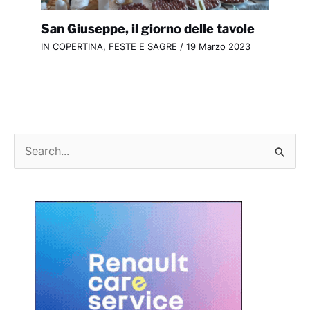
San Giuseppe, il giorno delle tavole
IN COPERTINA
,
FESTE E SAGRE
/
19 Marzo 2023
C
e
r
c
a
: