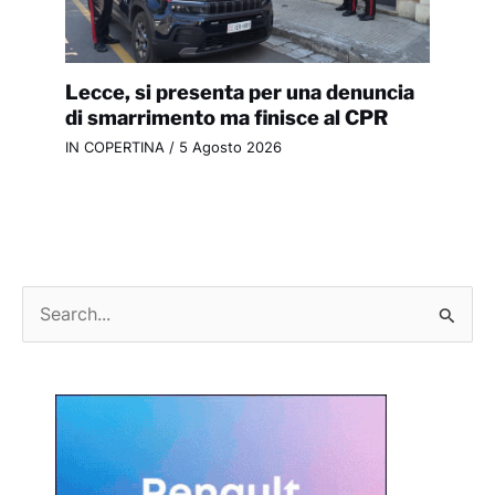
Lecce, si presenta per una denuncia
di smarrimento ma finisce al CPR
IN COPERTINA
/
5 Agosto 2026
C
e
r
c
a
: