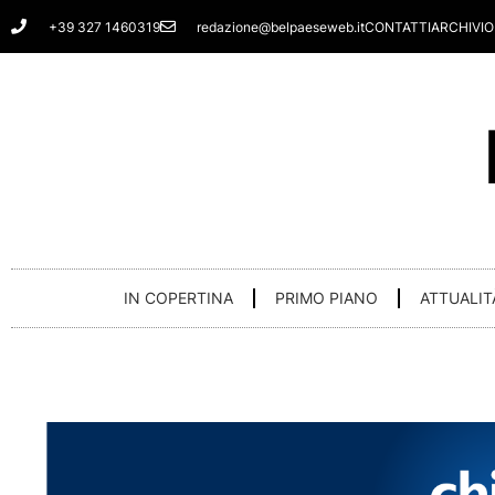
Vai
+39 327 1460319
redazione@belpaeseweb.it
CONTATTI
ARCHIVIO
al
contenuto
IN COPERTINA
PRIMO PIANO
ATTUALIT