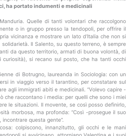
ci, ha portato indumenti e medicinali
 Manduria. Quelle di tanti volontari che raccolgono
ente o in gruppo presso la tendopoli, per offrire il
opria vicinanza e mostrare un lato d’Italia che non si
a solidarietà. Il Salento, su questo terreno, è sempre
anti da questo territorio, armati di buona volontà, di
 curiosità), si recano sul posto, che ha tanti occhi
6enne di Botrugno, laureanda in Sociologia: con un
si in viaggio verso il tarantino, per constatare sul
 agli immigrati abiti e medicinali. “Volevo capire -
iò che raccontano i media: per quelli che sono i miei
re le situazioni. Il movente, se così posso definirlo,
riosità morbosa, ma profonda: “Così -prosegue il suo
 incontrare questa gente”.
 cosa: colpiscono, innanzitutto, gli occhi e le mani
endopoli si avvicinano, attorniano Valentina e i suoi