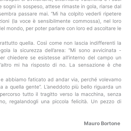
 sogni in sospeso, attese rimaste in gola, riarse dal
embra passare mai. “Mi ha colpito vederli ripetere
zioni (la voce è sensibilmente commossa), nel loro
 del mondo, per poter parlare con loro ed ascoltare le
rattutto quella. Così come non lascia indifferenti la
ola la sicurezza dell’area: “Mi sono avvicinata -
per chiedere se esistesse all’interno del campo un
 l’altro mi ha risposto di no. La sensazione è che
- e abbiamo faticato ad andar via, perché volevamo
za a quella gente”. L’aneddoto più bello riguarda un
ipercorso tutto il tragitto verso la macchina, senza
ino, regalandogli una piccola felicità. Un pezzo di
Mauro Bortone