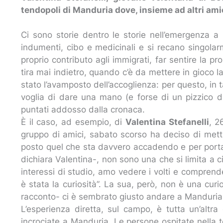
tendopoli di Manduria dove, insieme ad altri ami
Ci sono storie dentro le storie nell’emergenza a
indumenti, cibo e medicinali e si recano singolarm
proprio contributo agli immigrati, far sentire la pr
tira mai indietro, quando c’è da mettere in gioco l
stato l’avamposto dell’accoglienza: per questo, in t
voglia di dare una mano (e forse di un pizzico di
puntati addosso dalla cronaca.
È il caso, ad esempio, di
Valentina Stefanelli
, 2
gruppo di amici, sabato scorso ha deciso di metter
posto quel che sta davvero accadendo e per portare
dichiara Valentina-, non sono una che si limita a c
interessi di studio, amo vedere i volti e comprende
è stata la curiosità”. La sua, però, non è una cu
racconto- ci è sembrato giusto andare a Manduria,
L’esperienza diretta, sul campo, è tutta un’altra
incrociate a Manduria. Le persone ospitate nella t