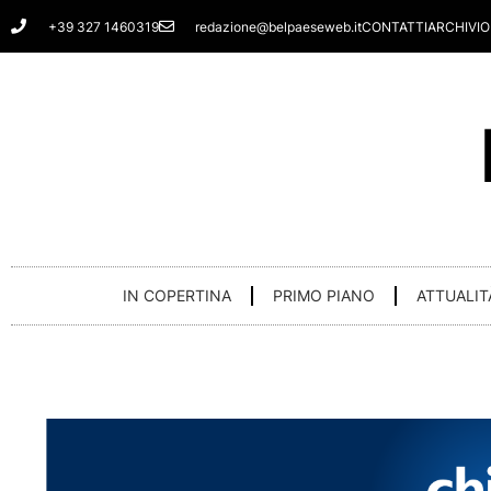
Vai
+39 327 1460319
redazione@belpaeseweb.it
CONTATTI
ARCHIVIO
al
contenuto
IN COPERTINA
PRIMO PIANO
ATTUALIT