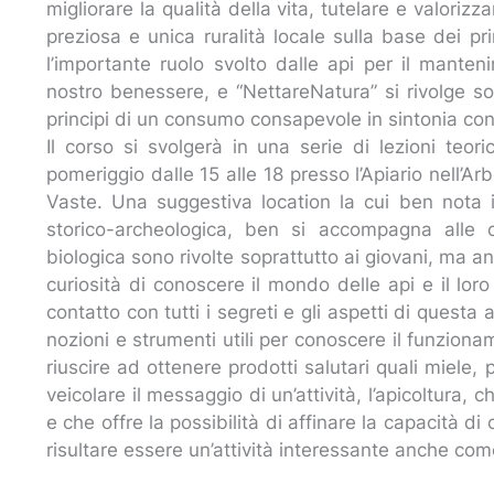
migliorare la qualità della vita, tutelare e valoriz
preziosa e unica ruralità locale sulla base dei pr
l’importante ruolo svolto dalle api per il manten
nostro benessere, e “NettareNatura” si rivolge sop
principi di un consumo consapevole in sintonia con 
Il corso si svolgerà in una serie di lezioni teor
pomeriggio dalle 15 alle 18 presso l’Apiario nell’Arb
Vaste. Una suggestiva location la cui ben nota i
storico-archeologica, ben si accompagna alle ca
biologica sono rivolte soprattutto ai giovani, ma a
curiosità di conoscere il mondo delle api e il lor
contatto con tutti i segreti e gli aspetti di questa 
nozioni e strumenti utili per conoscere il funzionam
riuscire ad ottenere prodotti salutari quali miele,
veicolare il messaggio di un’attività, l’apicoltura,
e che offre la possibilità di affinare la capacità di
risultare essere un’attività interessante anche com