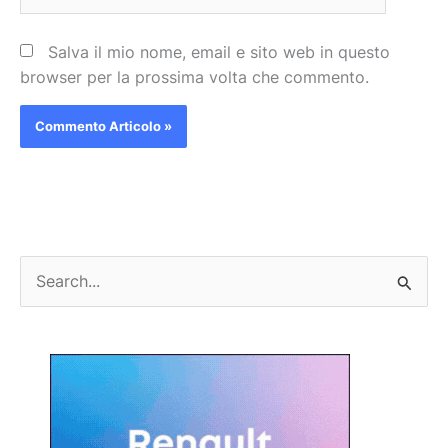
Salva il mio nome, email e sito web in questo
browser per la prossima volta che commento.
C
e
r
c
a
: