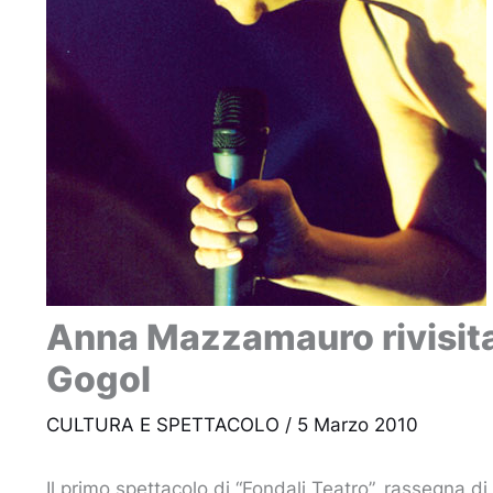
Anna Mazzamauro rivisita i
Gogol
CULTURA E SPETTACOLO
/
5 Marzo 2010
Il primo spettacolo di “Fondali Teatro”, rassegna 