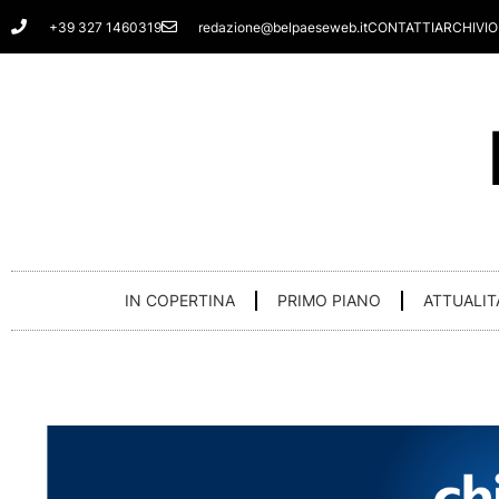
Vai
+39 327 1460319
redazione@belpaeseweb.it
CONTATTI
ARCHIVIO
al
contenuto
IN COPERTINA
PRIMO PIANO
ATTUALIT