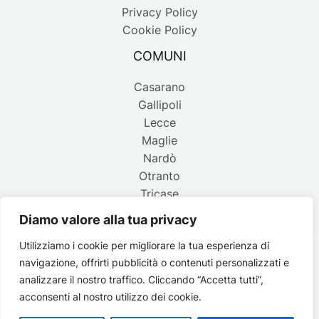
Privacy Policy
Cookie Policy
COMUNI
Casarano
Gallipoli
Lecce
Maglie
Nardò
Otranto
Tricase
Diamo valore alla tua privacy
Utilizziamo i cookie per migliorare la tua esperienza di
navigazione, offrirti pubblicità o contenuti personalizzati e
Copyright © 2026 Belpaese | Periodico d'informazione del
analizzare il nostro traffico. Cliccando “Accetta tutti”,
Salento - P.IVA 4637850753 - Testata registrata il 18 gennaio
acconsenti al nostro utilizzo dei cookie.
2002 al n. 778 del registro della Stampa del Tribunale di