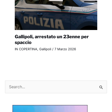
Gallipoli, arrestato un 23enne per
spaccio
IN COPERTINA
,
Gallipoli
/
7 Marzo 2026
C
e
r
c