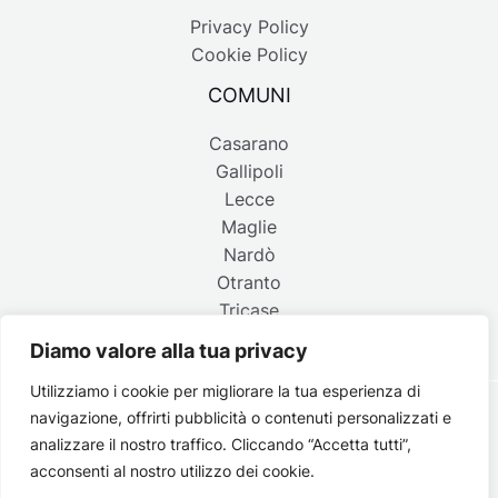
Privacy Policy
Cookie Policy
COMUNI
Casarano
Gallipoli
Lecce
Maglie
Nardò
Otranto
Tricase
Diamo valore alla tua privacy
Utilizziamo i cookie per migliorare la tua esperienza di
navigazione, offrirti pubblicità o contenuti personalizzati e
Copyright © 2026 Belpaese | Periodico d'informazione del
analizzare il nostro traffico. Cliccando “Accetta tutti”,
Salento - P.IVA 4637850753 - Testata registrata il 18 gennaio
acconsenti al nostro utilizzo dei cookie.
2002 al n. 778 del registro della Stampa del Tribunale di