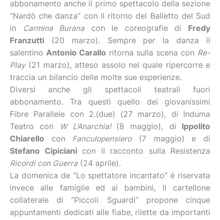
abbonamento anche il primo spettacolo della sezione
“Nardò che danza” con il ritorno del Balletto del Sud
in
Carmina Burana
con le coreografie di
Fredy
Franzutti
(20 marzo). Sempre per la danza il
salentino
Antonio Carallo
ritorna sulla scena con
Re-
Play
(21 marzo), atteso assolo nel quale ripercorre e
traccia un bilancio delle molte sue esperienze.
Diversi anche gli spettacoli teatrali fuori
abbonamento. Tra questi quello dei giovanissimi
Fibre Parallele con 2.(due) (27 marzo), di Induma
Teatro con
W L’Anarchia!
(8 maggio), di
Ippolito
Chiarello
con
Fanculopensiero
(7 maggio) e di
Stefano Cipiciani
con il racconto sulla Resistenza
Ricordi con Guerra
(24 aprile).
La domenica de “Lo spettatore incantato” è riservata
invece alle famiglie ed ai bambini, Il cartellone
collaterale di “Piccoli Sguardi” propone cinque
appuntamenti dedicati alle fiabe, rilette da importanti