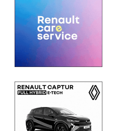
c
a
: