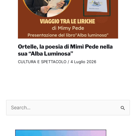
Ortelle, la poesia di Mimì Pede nella
sua “Alba Luminosa”
CULTURA E SPETTACOLO
/
4 Luglio 2026
C
e
r