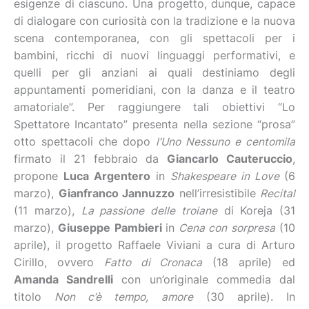
esigenze di ciascuno. Una progetto, dunque, capace
di dialogare con curiosità con la tradizione e la nuova
scena contemporanea, con gli spettacoli per i
bambini, ricchi di nuovi linguaggi performativi, e
quelli per gli anziani ai quali destiniamo degli
appuntamenti pomeridiani, con la danza e il teatro
amatoriale”. Per raggiungere tali obiettivi “Lo
Spettatore Incantato” presenta nella sezione “prosa”
otto spettacoli che dopo
l’Uno Nessuno e centomila
firmato il 21 febbraio da
Giancarlo Cauteruccio
,
propone
Luca Argentero
in
Shakespeare in Love
(6
marzo),
Gianfranco Jannuzzo
nell’irresistibile
Recital
(11 marzo),
La passione delle troiane
di Koreja (31
marzo),
Giuseppe Pambieri
in
Cena con sorpresa
(10
aprile), il progetto Raffaele Viviani a cura di Arturo
Cirillo, ovvero
Fatto di Cronaca
(18 aprile) ed
Amanda Sandrelli
con un’originale commedia dal
titolo
Non c’è tempo, amore
(30 aprile). In