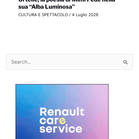
sua “Alba Luminosa”
CULTURA E SPETTACOLO
/
4 Luglio 2026
C
e
r
c
a
: