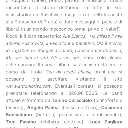
di Augusto Daolio, poeta, pittore e musicista. I testi
raccontano la storia dell’uomo in tutte le sue
vicissitudini da Auschwitz (sugli orrori dell’olocausto
alla Primavera di Praga) e dare messaggi di pace e di
libertà in un mondo meccanico ormai privo di valori”.
Ricco è il loro repertorio: A
la Bianca, Ho difeso il mio
amore, Auschwitz, Il vecchio e il bambino, Dio è morto,
Io vagabondo, Sangue al cuore, Canzone per un’amica,
Ma che film la vita, Gli aironi neri,
sono solo alcune
delle canzoni. Il nuovo album sarà inciso nell’anno in
corso dal titolo
Con gli occhi chiusi
, brani che si
possono già ascoltare visitando il sito
www.antonioriso.com
. Eventuali contatti si possono
prenotare telefonando al 328.9615565. La band
attuale è formata da
Tonino Caracciolo
(pianoforte e
tastiere),
Angelo Palma
(basso elettrico),
Cosimino
Boccadamo
(batteria, percussioni e controcanto),
Toni Fasano
(chitarra elettrica),
Luca Pagliara