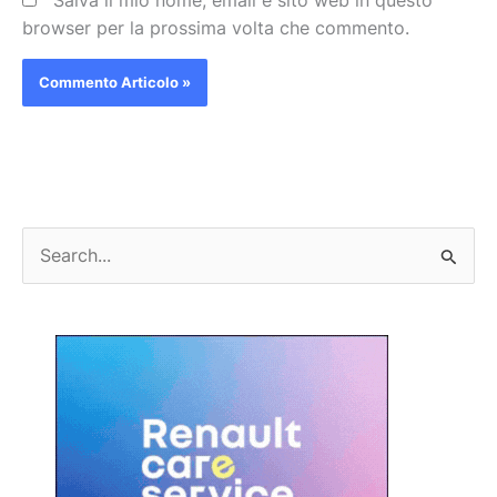
Salva il mio nome, email e sito web in questo
browser per la prossima volta che commento.
C
e
r
c
a
: