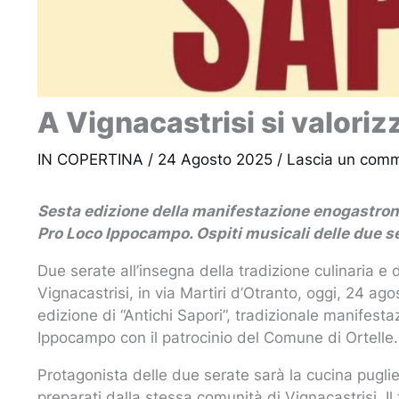
A Vignacastrisi si valoriz
IN COPERTINA
/
24 Agosto 2025
/
Lascia un com
Sesta edizione della manifestazione enogastrono
Pro Loco Ippocampo. Ospiti musicali delle due se
Due serate all’insegna della tradizione culinaria e
Vignacastrisi, in via Martiri d’Otranto, oggi, 24 ag
edizione di “Antichi Sapori”, tradizionale manifes
Ippocampo con il patrocinio del Comune di Ortelle.
Protagonista delle due serate sarà la cucina puglies
preparati dalla stessa comunità di Vignacastrisi. I