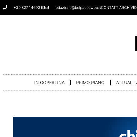
Vai
+39 327 1460319
redazione@belpaeseweb.it
CONTATTI
ARCHIVIO
al
contenuto
IN COPERTINA
PRIMO PIANO
ATTUALIT