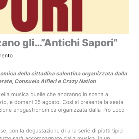
zano gli…”Antichi Sapori”
mento
mica della cittadina salentina organizzata dalla
rate, Consuelo Alfieri e Crazy Nation
 della musica quelle che andranno in scena a
osto, e domani 25 agosto. Così si presenta la sesta
tazione enogastronomica organizzata dalla Pro Loco
e, con la degustazione di una serie di piatti tipici
l tutto sarà accompagnato dalla musica, in un