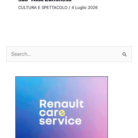
CULTURA E SPETTACOLO
/
4 Luglio 2026
C
e
r
c
a
: