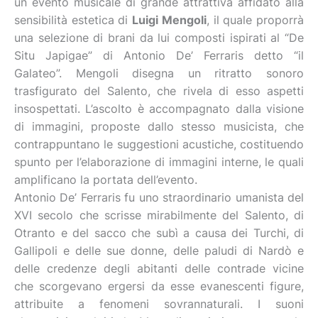
un evento musicale di grande attrattiva affidato alla
sensibilità estetica di
Luigi Mengoli
, il quale proporrà
una selezione di brani da lui composti ispirati al “De
Situ Japigae” di Antonio De’ Ferraris detto “il
Galateo”. Mengoli disegna un ritratto sonoro
trasfigurato del Salento, che rivela di esso aspetti
insospettati. L’ascolto è accompagnato dalla visione
di immagini, proposte dallo stesso musicista, che
contrappuntano le suggestioni acustiche, costituendo
spunto per l’elaborazione di immagini interne, le quali
amplificano la portata dell’evento.
Antonio De’ Ferraris fu uno straordinario umanista del
XVI secolo che scrisse mirabilmente del Salento, di
Otranto e del sacco che subì a causa dei Turchi, di
Gallipoli e delle sue donne, delle paludi di Nardò e
delle credenze degli abitanti delle contrade vicine
che scorgevano ergersi da esse evanescenti figure,
attribuite a fenomeni sovrannaturali. I suoni