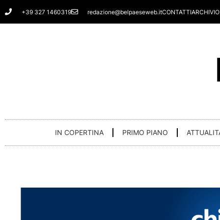
Vai
+39 327 1460319
redazione@belpaeseweb.it
CONTATTI
ARCHIVIO
al
contenuto
IN COPERTINA
PRIMO PIANO
ATTUALIT