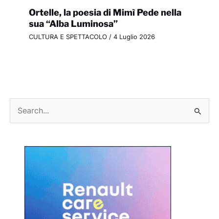
Ortelle, la poesia di Mimì Pede nella
sua “Alba Luminosa”
CULTURA E SPETTACOLO
/
4 Luglio 2026
C
e
r
c
a
: