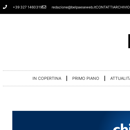
Vai
+39 327 1460319
redazione@belpaeseweb.it
CONTATTI
ARCHIVIO
al
contenuto
IN COPERTINA
PRIMO PIANO
ATTUALIT