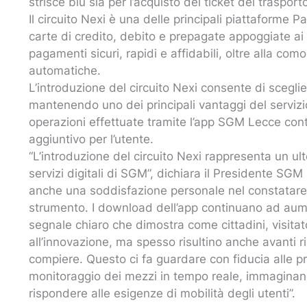
strisce blu sia per l’acquisto dei ticket del trasport
Il circuito Nexi è una delle principali piattaforme P
carte di credito, debito e prepagate appoggiate ai ci
pagamenti sicuri, rapidi e affidabili, oltre alla com
automatiche.
L’introduzione del circuito Nexi consente di sceg
mantenendo uno dei principali vantaggi del servizio
operazioni effettuate tramite l’app SGM Lecce cont
aggiuntivo per l’utente.
“L’introduzione del circuito Nexi rappresenta un ul
servizi digitali di SGM”, dichiara il Presidente SGM
anche una soddisfazione personale nel constatare
strumento. I download dell’app continuano ad aume
segnale chiaro che dimostra come cittadini, visitato
all’innovazione, ma spesso risultino anche avanti r
compiere. Questo ci fa guardare con fiducia alle pro
monitoraggio dei mezzi in tempo reale, immaginan
rispondere alle esigenze di mobilità degli utenti”.