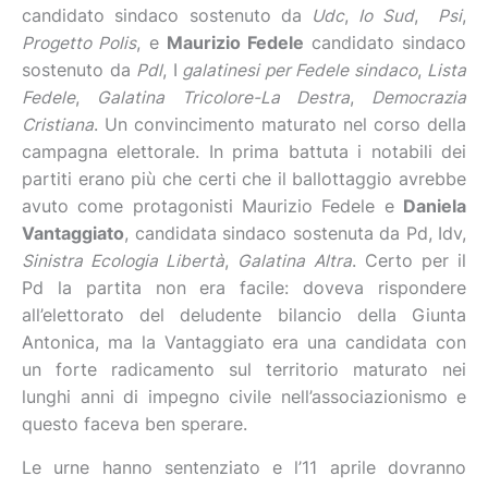
candidato sindaco sostenuto da
Udc
,
Io Sud
,
Psi
,
Progetto Polis
, e
Maurizio
Fedele
candidato sindaco
sostenuto da
Pdl
, I
galatinesi per Fedele sindaco
,
Lista
Fedele
,
Galatina Tricolore-La Destra
,
Democrazia
Cristiana
. Un convincimento maturato nel corso della
campagna elettorale. In prima battuta i notabili dei
partiti erano più che certi che il ballottaggio avrebbe
avuto come protagonisti Maurizio Fedele e
Daniela
Vantaggiato
, candidata sindaco sostenuta da Pd, Idv,
Sinistra Ecologia Libertà
,
Galatina Altra
. Certo per il
Pd la partita non era facile: doveva rispondere
all’elettorato del deludente bilancio della Giunta
Antonica, ma la Vantaggiato era una candidata con
un forte radicamento sul territorio maturato nei
lunghi anni di impegno civile nell’associazionismo e
questo faceva ben sperare.
Le urne hanno sentenziato e l’11 aprile dovranno