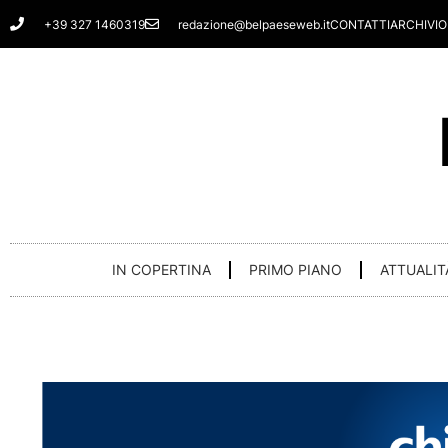
Vai
+39 327 1460319
redazione@belpaeseweb.it
CONTATTI
ARCHIVIO
al
contenuto
IN COPERTINA
PRIMO PIANO
ATTUALIT