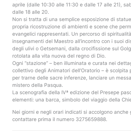
aprile (dalle 10:30 alle 11:30 e dalle 17 alle 21), s
dalle 18 alle 20.
Non si tratta di una semplice esposizione di statue
propria ricostruzione di ambienti e scene che perm
evangelici rappresentati. Un percorso di spiritualit
insegnamenti del Maestro all’incontro con i suoi dis
degli ulivi o Getsemani, dalla crocifissione sul Gol
rotolata alla vita nuova del regno di Dio.
Ogni “stazione” – ben illuminata e curata nei dettagl
collettivo degli Animatori dell’Oratorio – è scolpita p
per trarne delle sacre inferenze, lanciare un mess
mistero della Pasqua.
La scenografia della IVª edizione del Presepe pasqu
elementi: una barca, simbolo del viaggio della Chi
Nei giorni e negli orari indicati si accolgono anche g
contattare prima il numero 3275659888.