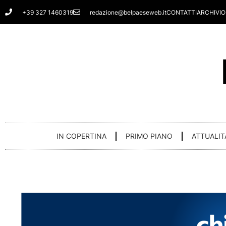
Vai
+39 327 1460319
redazione@belpaeseweb.it
CONTATTI
ARCHIVIO
al
contenuto
IN COPERTINA
PRIMO PIANO
ATTUALIT