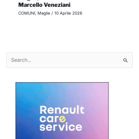
Marcello Veneziani
COMUNI
,
Maglie
/
10 Aprile 2026
C
e
r
c
a
: