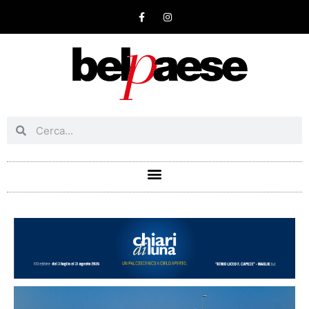
Vai
F
I
a
n
al
c
s
e
t
contenuto
b
a
o
g
o
r
k
a
-
m
f
Cerca
Cerca