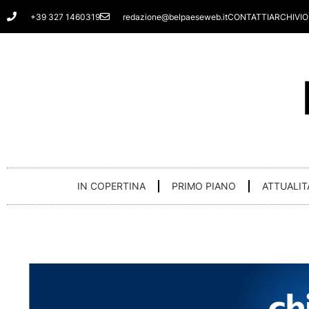
Vai
+39 327 1460319
redazione@belpaeseweb.it
CONTATTI
ARCHIVIO
al
contenuto
IN COPERTINA
PRIMO PIANO
ATTUALIT