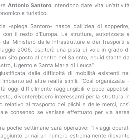
tore
Antonio Santoro
intendono dare vita un’attività
onomico e turistico.
icie -spiega Santoro- nasce dall’idea di sopperire,
i con il resto d’Europa. La struttura, autorizzata a
al Ministero delle Infrastrutture e dei Trasporti e
maggio 2006, ospiterà una pista di volo in grado di
 un sito posto al centro del Salento, equidistante da
, Castro, Ugento e Santa Maria di Leuca”.
ustificata dalle difficoltà di mobilità esistenti nel
 l’impianto ad altre realtà simili. “Così organizzata -
tà oggi difficilmente raggiungibili e poco appetibili
esto, diventerebbero interessanti per la struttura in
o relativo al trasporto dei plichi e delle merci, così
le consenso se venisse effettuato per via aerea
tra poche settimane sarà operativo: “I viaggi operati
 raggiunto ormai un numero estremamente rilevante