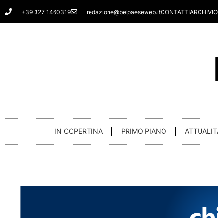
Vai
+39 327 1460319
redazione@belpaeseweb.it
CONTATTI
ARCHIVIO
al
contenuto
IN COPERTINA
PRIMO PIANO
ATTUALIT