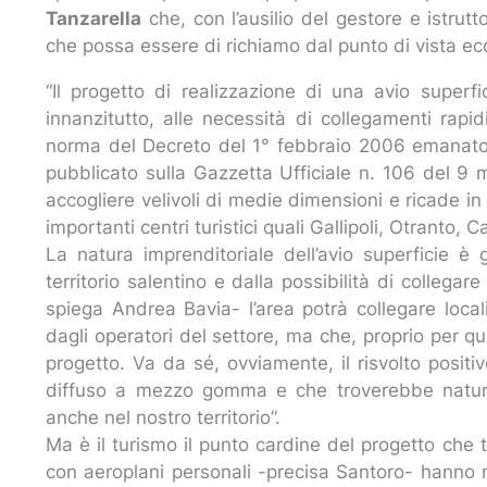
Tanzarella
che, con l’ausilio del gestore e istrut
che possa essere di richiamo dal punto di vista ec
“Il progetto di realizzazione di una avio superf
innanzitutto, alle necessità di collegamenti rapid
norma del Decreto del 1° febbraio 2006 emanato d
pubblicato sulla Gazzetta Ufficiale n. 106 del 9 
accogliere velivoli di medie dimensioni e ricade in
importanti centri turistici quali Gallipoli, Otranto
La natura imprenditoriale dell’avio superficie è gi
territorio salentino e dalla possibilità di collegare
spiega Andrea Bavia- l’area potrà collegare locali
dagli operatori del settore, ma che, proprio per qu
progetto. Va da sé, ovviamente, il risvolto positiv
diffuso a mezzo gomma e che troverebbe natura
anche nel nostro territorio”.
Ma è il turismo il punto cardine del progetto che 
con aeroplani personali -precisa Santoro- hanno