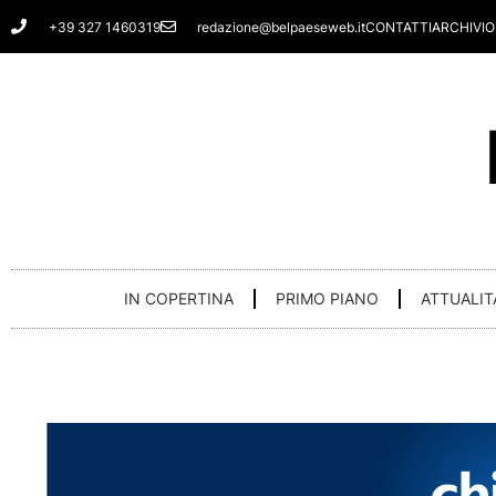
Vai
+39 327 1460319
redazione@belpaeseweb.it
CONTATTI
ARCHIVIO
al
contenuto
IN COPERTINA
PRIMO PIANO
ATTUALIT