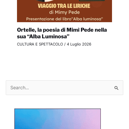
Ortelle, la poesia di Mimì Pede nella
sua “Alba Luminosa”
CULTURA E SPETTACOLO
/
4 Luglio 2026
C
e
r
c
a