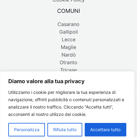
COMUNI
Casarano
Gallipoli
Lecce
Maglie
Nardò
Otranto
Tricase
Diamo valore alla tua privacy
Utilizziamo i cookie per migliorare la tua esperienza di
navigazione, offrirti pubblicità o contenuti personalizzati e
Copyright © 2026 Belpaese | Periodico d'informazione del
analizzare il nostro traffico. Cliccando “Accetta tutti”,
Salento - P.IVA 4637850753 - Testata registrata il 18 gennaio
acconsenti al nostro utilizzo dei cookie.
2002 al n. 778 del registro della Stampa del Tribunale di
Lecce | Credits:
Strategie digitali
Personalizza
Rifiuta tutto
Accettare tutto