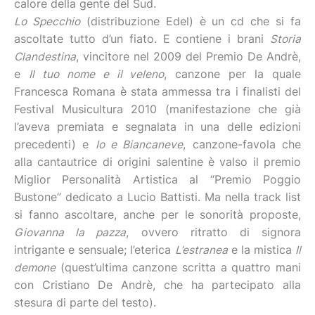
calore della gente del Sud.
Lo Specchio
(distribuzione Edel) è un cd che si fa
ascoltate tutto d’un fiato. E contiene i brani
Storia
Clandestina
, vincitore nel 2009 del Premio De Andrè,
e
Il tuo nome e il veleno
, canzone per la quale
Francesca Romana è stata ammessa tra i finalisti del
Festival Musicultura 2010 (manifestazione che già
l’aveva premiata e segnalata in una delle edizioni
precedenti) e
Io e Biancaneve
, canzone-favola che
alla cantautrice di origini salentine è valso il premio
Miglior Personalità Artistica al “Premio Poggio
Bustone” dedicato a Lucio Battisti. Ma nella track list
si fanno ascoltare, anche per le sonorità proposte,
Giovanna la pazza
, ovvero ritratto di signora
intrigante e sensuale; l’eterica
L’estranea
e la mistica
Il
demone
(quest’ultima canzone scritta a quattro mani
con Cristiano De Andrè, che ha partecipato alla
stesura di parte del testo).