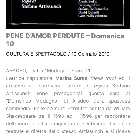
PENE D’AMOR PERDUTE – Domenica
10
CULTURA E SPETTACOLO
/
10 Gennaio 2010
ARADEO, Teatro “Modugno” – ore 21
L’attrice napoletana
Marina Suma
(nella foto)
ed il
creativo ed estroverso attore e regista Stefano
Artissunch sono protagonisti questa sera al
“Domenico Modugno” di Aradeo della spassosa
commedia “Pene d’Amore Perdute”, scritta da William
Shakespeare tra il 1593 ed il 1596 per raccontare
dell’amore e della conquista dei sentimenti. La piéce
teatrale è diretta dallo stesso Artissunch e si ricava