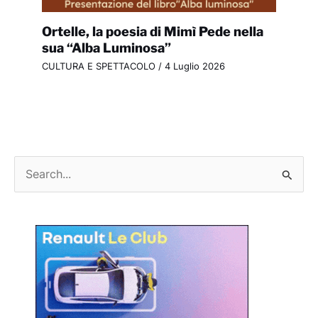
Ortelle, la poesia di Mimì Pede nella
sua “Alba Luminosa”
CULTURA E SPETTACOLO
/
4 Luglio 2026
C
e
r
c
a
: