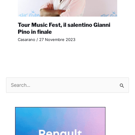
Tour Music Fest, il salentino Gianni
Pino in finale
Casarano
/
27 Novembre 2023
C
e
r
c
a
: