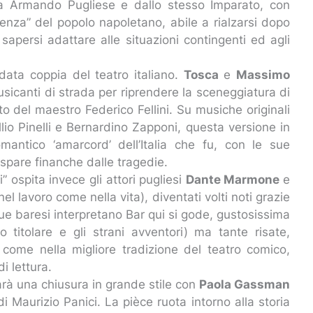
 da Armando Pugliese e dallo stesso Imparato, con
enza” del popolo napoletano, abile a rialzarsi dopo
sapersi adattare alle situazioni contingenti ed agli
udata coppia del teatro italiano.
Tosca
e
Massimo
usicanti di strada per riprendere la sceneggiatura di
o del maestro Federico Fellini. Su musiche originali
llio Pinelli e Bernardino Zapponi, questa versione in
mantico ‘amarcord’ dell’Italia che fu, con le sue
aspare finanche dalle tragedie.
i” ospita invece gli attori pugliesi
Dante Marmone
e
 nel lavoro come nella vita), diventati volti noti grazie
 due baresi interpretano Bar qui si gode, gustosissima
 titolare e gli strani avventori) ma tante risate,
 come nella migliore tradizione del teatro comico,
 lettura.
sarà una chiusura in grande stile con
Paola Gassman
di Maurizio Panici. La pièce ruota intorno alla storia