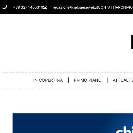
Vai
+39 327 1460319
redazione@belpaeseweb.it
CONTATTI
ARCHIVIO
al
contenuto
IN COPERTINA
PRIMO PIANO
ATTUALIT