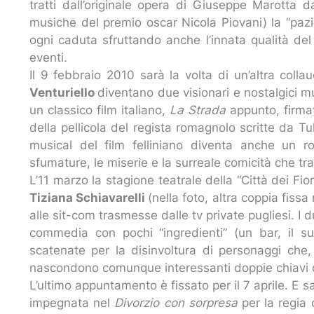
tratti dall’originale opera di Giuseppe Marotta
musiche del premio oscar Nicola Piovani) la “pazi
ogni caduta sfruttando anche l’innata qualità del 
eventi.
Il 9 febbraio 2010 sarà la volta di un’altra colla
Venturiello
diventano due visionari e nostalgici m
un classico film italiano,
La Strada
appunto, firmat
della pellicola del regista romagnolo scritte da Tu
musical del film felliniano diventa anche un ro
sfumature, le miserie e la surreale comicità che tr
L’11 marzo la stagione teatrale della “Città dei Fior
Tiziana Schiavarelli
(nella foto, altra coppia fissa
alle sit-com trasmesse dalle tv private pugliesi. I
commedia con pochi “ingredienti” (un bar, il suo
scatenate per la disinvoltura di personaggi che,
nascondono comunque interessanti doppie chiavi di
L’ultimo appuntamento è fissato per il 7 aprile. E 
impegnata nel
Divorzio con sorpresa
per la regia 