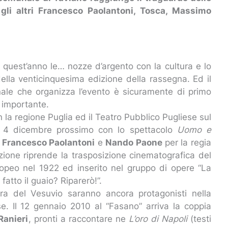
 gli altri Francesco Paolantoni, Tosca, Massimo
ia quest’anno le… nozze d’argento con la cultura e lo
della venticinquesima edizione della rassegna. Ed il
nale che organizza l’evento è sicuramente di primo
 importante.
 la regione Puglia ed il Teatro Pubblico Pugliese sul
il 4 dicembre prossimo con lo spettacolo
Uomo e
a
Francesco Paolantoni
e
Nando Paone
per la regia
azione riprende la trasposizione cinematografica del
opeo nel 1922 ed inserito nel gruppo di opere “La
 fatto il guaio? Riparerò!”.
bra del Vesuvio saranno ancora protagonisti nella
e. Il 12 gennaio 2010 al “Fasano” arriva la coppia
Ranieri
, pronti a raccontare ne
L’oro di Napoli
(testi