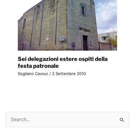
Sei delegazioni estere ospiti della
festa patronale
Sogliano Cavour
/
2 Settembre 2010
C
e