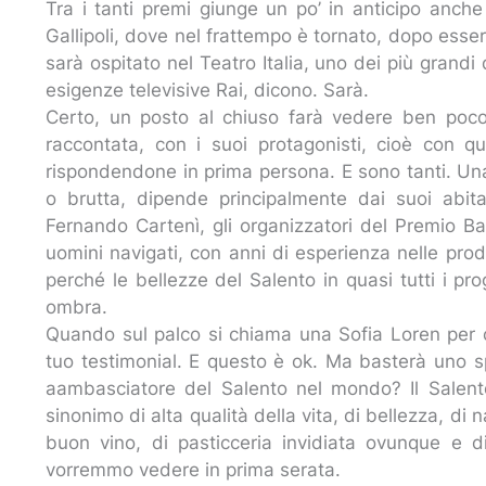
Tra i tanti premi giunge un po’ in anticipo anch
Gallipoli, dove nel frattempo è tornato, dopo ess
sarà ospitato nel Teatro Italia, uno dei più grandi 
esigenze televisive Rai, dicono. Sarà.
Certo, un posto al chiuso farà vedere ben poco d
raccontata, con i suoi protagonisti, cioè con q
rispondendone in prima persona. E sono tanti. Una c
o brutta, dipende principalmente dai suoi abita
Fernando Cartenì, gli organizzatori del Premio B
uomini navigati, con anni di esperienza nelle produ
perché le bellezze del Salento in quasi tutti i 
ombra.
Quando sul palco si chiama una Sofia Loren per 
tuo testimonial. E questo è ok. Ma basterà uno s
aambasciatore del Salento nel mondo? Il Salento
sinonimo di alta qualità della vita, di bellezza, di 
buon vino, di pasticceria invidiata ovunque e di
vorremmo vedere in prima serata.