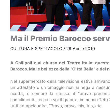
Ma il Premio Barocco serv
CULTURA E SPETTACOLO
/
29 Aprile 2010
A Gallipoli e al chiuso del Teatro Italia: quest
Barocco. Ma le bellezze della “Città Bella” e del
Nel supermercato della televisione estiva arrivano 
un attestato o un omaggio non si nega a nessuno
ricetta, è sempre la stessa: il “bravo presen
complimenti… ecco a voi il grande, immenso Teto
tutti ad applaudire, “Bravo, bravo” bis, tris, etc.