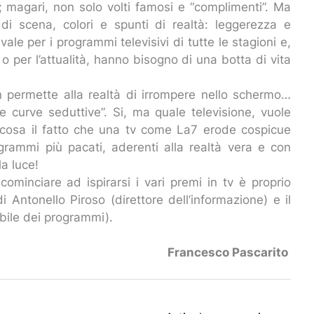
e; magari, non solo volti famosi e “complimenti”. Ma
i scena, colori e spunti di realtà: leggerezza e
le per i programmi televisivi di tutte le stagioni e,
 o per l’attualità, hanno bisogno di una botta di vita
on permette alla realtà di irrompere nello schermo…
e curve seduttive”. Si, ma quale televisione, vuole
alcosa il fatto che una tv come La7 erode cospicue
ogrammi più pacati, aderenti alla realtà vera e con
la luce!
cominciare ad ispirarsi i vari premi in tv è proprio
i Antonello Piroso (direttore dell’informazione) e il
abile dei programmi).
Francesco Pascarito