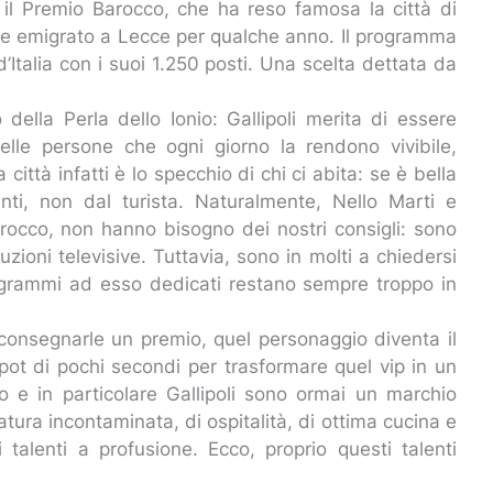
e il Premio Barocco, che ha reso famosa la città di
ere emigrato a Lecce per qualche anno. Il programma
d’Italia con i suoi 1.250 posti. Una scelta dettata da
ella Perla dello Ionio: Gallipoli merita di essere
uelle persone che ogni giorno la rendono vivibile,
ittà infatti è lo specchio di chi ci abita: se è bella
nti, non dal turista. Naturalmente, Nello Marti e
arocco, non hanno bisogno dei nostri consigli: sono
zioni televisive. Tuttavia, sono in molti a chiedersi
programmi ad esso dedicati restano sempre troppo in
consegnarle un premio, quel personaggio diventa il
pot di pochi secondi per trasformare quel vip in un
 e in particolare Gallipoli sono ormai un marchio
natura incontaminata, di ospitalità, di ottima cucina e
 talenti a profusione. Ecco, proprio questi talenti