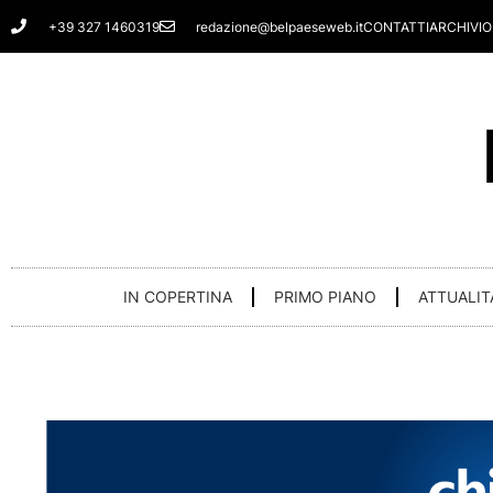
Vai
+39 327 1460319
redazione@belpaeseweb.it
CONTATTI
ARCHIVIO
al
contenuto
IN COPERTINA
PRIMO PIANO
ATTUALIT