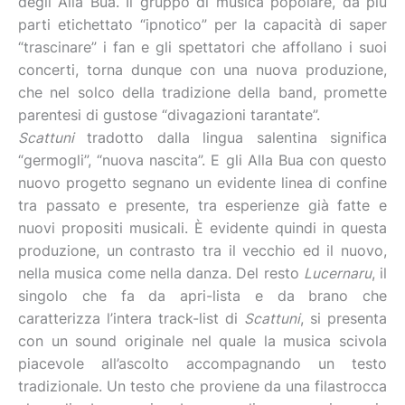
degli Alla Bua. Il gruppo di musica popolare, da più
parti etichettato “ipnotico” per la capacità di saper
“trascinare” i fan e gli spettatori che affollano i suoi
concerti, torna dunque con una nuova produzione,
che nel solco della tradizione della band, promette
parentesi di gustose “divagazioni tarantate”.
Scattuni
tradotto dalla lingua salentina significa
“germogli”, “nuova nascita”. E gli Alla Bua con questo
nuovo progetto segnano un evidente linea di confine
tra passato e presente, tra esperienze già fatte e
nuovi propositi musicali. È evidente quindi in questa
produzione, un contrasto tra il vecchio ed il nuovo,
nella musica come nella danza. Del resto
Lucernaru
, il
singolo che fa da apri-lista e da brano che
caratterizza l’intera track-list di
Scattuni
, si presenta
con un sound originale nel quale la musica scivola
piacevole all’ascolto accompagnando un testo
tradizionale. Un testo che proviene da una filastrocca