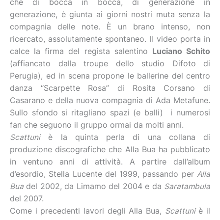
che di bocca in bocca, di generazione in
generazione, è giunta ai giorni nostri muta senza la
compagnia delle note. È un brano intenso, non
ricercato, assolutamente spontaneo. Il video porta in
calce la firma del regista salentino
Luciano Schito
(affiancato dalla troupe dello studio Difoto di
Perugia), ed in scena propone le ballerine del centro
danza “Scarpette Rosa” di Rosita Corsano di
Casarano e della nuova compagnia di Ada Metafune.
Sullo sfondo si ritagliano spazi (e balli) i numerosi
fan che seguono il gruppo ormai da molti anni.
Scattuni
è la quinta perla di una collana di
produzione discografiche che Alla Bua ha pubblicato
in ventuno anni di attività. A partire dall’album
d’esordio, Stella Lucente del 1999, passando per
Alla
Bua
del 2002, da Limamo del 2004 e da
Saratambula
del 2007.
Come i precedenti lavori degli Alla Bua,
Scattuni
è il