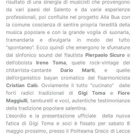
risultato di una sinergia di musicisti che provengono
da vari paesi del Salento e da varie esperienze
professionali, poi confluite nel progetto Alla Bua con
la comune coscienza di sentire propria l’eredità della
musica popolare e con la grande voglia di suonarla,
tramandarla e divulgarla in modo del tutto
“spontaneo”. Ecco quindi che emergono le sfumature
dal sinfonico sound del flautista
Pierpaolo Sicuro
e
dell’oboista
Irene Toma
, quelle rock-vintage del
chitarrista-cantante
Dario Marti
, e quelle
dell’organistico bayan cromatico del fisarmonicista
Cristian Calò
. Ovviamente il tutto “cucinato” dalle
forti radici tradizionali di
Gigi Toma
e
Fiore
Maggiulli
, tamburelli e voci, autentiche testimonianze
della tradizione popolare salentina.
L’esordio e la presentazione ufficiale della nuova
fatica di Gigi Toma e soci è fissato per sabato 8
maggio prossimo, presso il Politeama Greco di Lecce