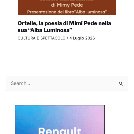
Ortelle, la poesia di Mimì Pede nella
sua “Alba Luminosa”
CULTURA E SPETTACOLO
/
4 Luglio 2026
C
e
r
c
a
: