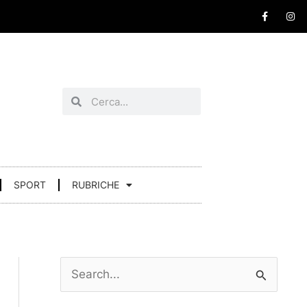
F
I
a
n
c
s
e
t
b
a
o
g
o
r
k
a
-
m
Cerca
Cerca
f
SPORT
RUBRICHE
C
e