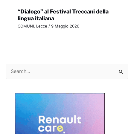
“Dialogo” al Festival Treccani della
lingua italiana
COMUNI
,
Lecce
/
9 Maggio 2026
C
e
r
c
a
: