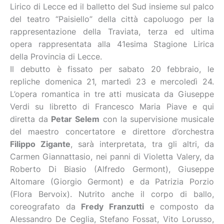
Lirico di Lecce ed il balletto del Sud insieme sul palco
del teatro “Paisiello” della città capoluogo per la
rappresentazione della Traviata, terza ed ultima
opera rappresentata alla 41esima Stagione Lirica
della Provincia di Lecce.
Il debutto è fissato per sabato 20 febbraio, le
repliche domenica 21, martedì 23 e mercoledì 24.
L’opera romantica in tre atti musicata da Giuseppe
Verdi su libretto di Francesco Maria Piave e qui
diretta da
Petar Selem
con la supervisione musicale
del maestro concertatore e direttore d’orchestra
Filippo Zigante
, sarà interpretata, tra gli altri, da
Carmen Giannattasio, nei panni di Violetta Valery, da
Roberto Di Biasio (Alfredo Germont), Giuseppe
Altomare (Giorgio Germont) e da Patrizia Porzio
(Flora Bervoix). Nutrito anche il corpo di ballo,
coreografato da
Fredy Franzutti
e composto da
Alessandro De Ceglia, Stefano Fossat, Vito Lorusso,