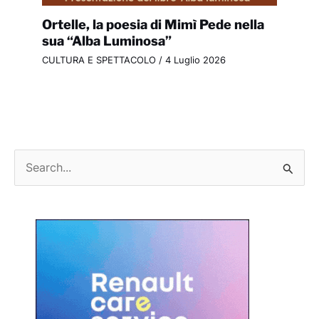
Ortelle, la poesia di Mimì Pede nella
sua “Alba Luminosa”
CULTURA E SPETTACOLO
/
4 Luglio 2026
C
e
r
c
a
: