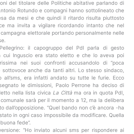
ni del titolare delle Politiche abitative parlando di
. Antonio Rotundo e compagni hanno sottolineato che
sa da mesi e che quindi il ritardo risulta piuttosto
ce ma invita a vigilare ricordando intanto che nel
re campagna elettorale portando personalmente nelle
ose.
Pellegrino: il capogruppo del Pdl parla di gesto
n cui Inguscio era stato eletto e che lo aveva poi
issima nei suoi confronti accusandolo di “poca
 sottovoce anche da tanti altri. Lo stesso sindaco,
all’sms, era infatti andato su tutte le furie. Ecco
ssegnato le dimissioni, Paolo Perrone ha deciso di
etto nella lista civica
La Città
ma ora in quota Pdl,
 comunale sarà per il momento a 12, ma la delibera
to dall’opposizione. “Quel bando non c’è ancora -ha
tato in ogni caso impossibile da modificare. Quella
a buona fede”.
versione: “Ho inviato alcuni sms per rispondere ai