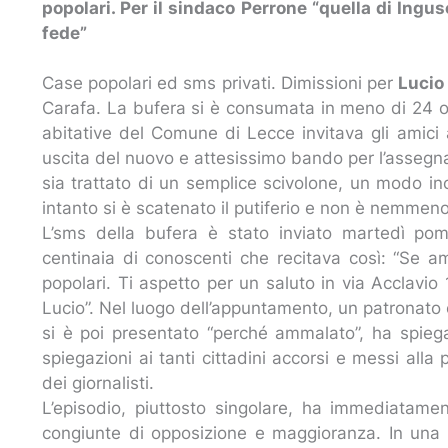
popolari. Per il sindaco Perrone “quella di Ing
fede”
Case popolari ed sms privati. Dimissioni per
Lucio
Carafa. La bufera si è consumata in meno di 24 ore
abitative del Comune di Lecce invitava gli amici 
uscita del nuovo e attesissimo bando per l’assegnaz
sia trattato di un semplice scivolone, un modo in
intanto si è scatenato il putiferio e non è nemmeno
L’sms della bufera è stato inviato martedì po
centinaia di conoscenti che recitava così: “Se a
popolari. Ti aspetto per un saluto in via Acclavi
Lucio”. Nel luogo dell’appuntamento, un patronato 
si è poi presentato “perché ammalato”, ha spieg
spiegazioni ai tanti cittadini accorsi e messi alla
dei giornalisti.
L’episodio, piuttosto singolare, ha immediatamen
congiunte di opposizione e maggioranza. In una 