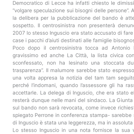
Democratico di Lecce ha infatti chiesto le dimissio
“volgare speculazione sui bisogni delle persone”
la delibera per la pubblicazione del bando è atte
sospetto. Il centrosinistra non presenterà denun
2007 lo stesso Inguscio era stato accusato di fa
case i pacchi d’aiuti destinati alle famiglie bisogn
Poco dopo il centrosinistra tocca ad Antonio 
gravissimo ed anche La Città, la lista civica co
sconfessato, non ha lesinato una stoccata dur
trasparenza”. Il malumore sarebbe stato espresso
una volta appresa la notizia del tam tam seguito 
perché l’indomani, quando l’assessore gli ha ra
accettarle. La delega di Inguscio, che era stato el
resterà dunque nelle mani del sindaco. La Giunta
sul bando non sarà revocata, come invece richies
spiegato Perrone in conferenza stampa- sarebbe s
di Inguscio è stata una leggerezza, ma in assolut
Lo stesso Inguscio in una nota fornisce la sua 