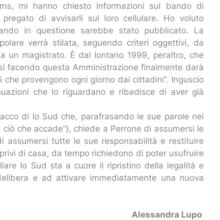
 sms, mi hanno chiesto informazioni sul bando di
pregato di avvisarli sul loro cellulare. Ho voluto
bando in questione sarebbe stato pubblicato. La
olare verrà stilata, seguendo criteri oggettivi, da
a un magistrato. È dal lontano 1999, peraltro, che
osì facendo questa Amministrazione finalmente darà
i che provengono ogni giorno dai cittadini”. Inguscio
uazioni che lo riguardano e ribadisce di aver già
ttacco di Io Sud che, parafrasando le sue parole nei
o ciò che accade”), chiede a Perrone di assumersi le
i assumersi tutte le sue responsabilità e restituire
 privi di casa, da tempo richiedono di poter usufruire
are Io Sud sta a cuore il ripristino della legalità e
la delibera e ad attivare immediatamente una nuova
Alessandra Lupo