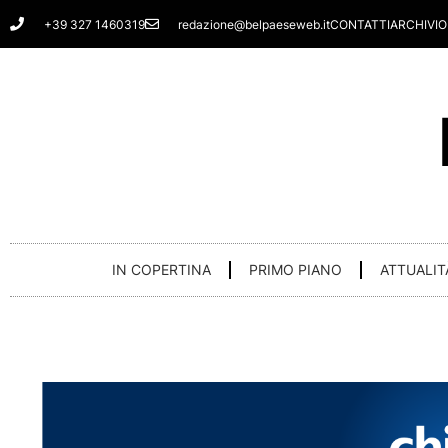
Vai
+39 327 1460319
redazione@belpaeseweb.it
CONTATTI
ARCHIVIO
al
contenuto
IN COPERTINA
PRIMO PIANO
ATTUALIT