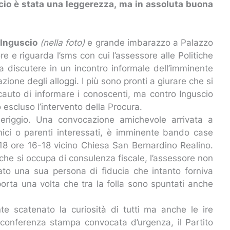
uscio è stata una leggerezza, ma in assoluta buona
 Inguscio
(nella foto)
e grande imbarazzo a Palazzo
 e riguarda l’sms con cui l’assessore alle Politiche
a discutere in un incontro informale dell’imminente
ione degli alloggi. I più sono pronti a giurare che si
cauto di informare i conoscenti, ma contro Inguscio
 escluso l’intervento della Procura.
meriggio. Una convocazione amichevole arrivata a
mici o parenti interessati, è imminente bando case
o 18 ore 16-18 vicino Chiesa San Bernardino Realino.
che si occupa di consulenza fiscale, l’assessore non
ato una sua persona di fiducia che intanto forniva
 porta una volta che tra la folla sono spuntati anche
te scatenato la curiosità di tutti ma anche le ire
conferenza stampa convocata d’urgenza, il Partito