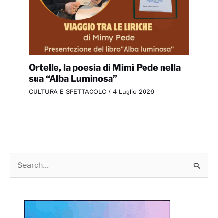
Ortelle, la poesia di Mimì Pede nella
sua “Alba Luminosa”
CULTURA E SPETTACOLO
/
4 Luglio 2026
C
e
r
c