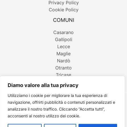
Privacy Policy
Cookie Policy
COMUNI
Casarano
Gallipoli
Lecce
Maglie
Nardò
Otranto
Tricase
Diamo valore alla tua privacy
Utilizziamo i cookie per migliorare la tua esperienza di
navigazione, offrirti pubblicità o contenuti personalizzati e
Copyright © 2026 Belpaese | Periodico d'informazione del
analizzare il nostro traffico. Cliccando “Accetta tutti”,
Salento - P.IVA 4637850753 - Testata registrata il 18 gennaio
acconsenti al nostro utilizzo dei cookie.
2002 al n. 778 del registro della Stampa del Tribunale di
Lecce | Credits:
Strategie digitali