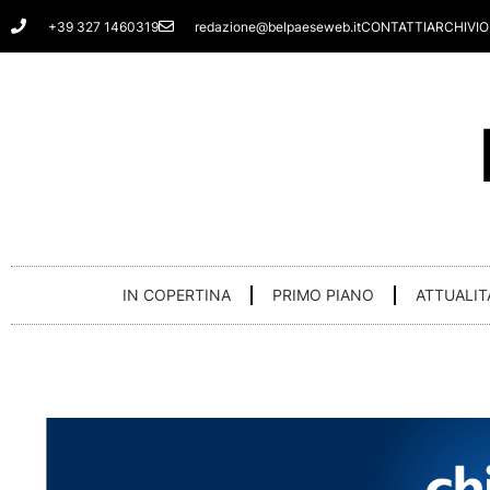
Vai
+39 327 1460319
redazione@belpaeseweb.it
CONTATTI
ARCHIVIO
al
contenuto
IN COPERTINA
PRIMO PIANO
ATTUALIT