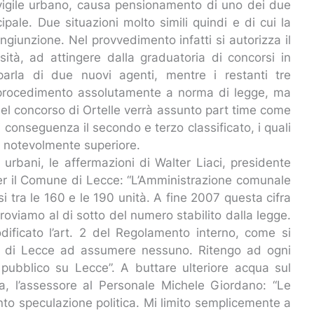
n vigile urbano, causa pensionamento di uno dei due
ipale. Due situazioni molto simili quindi e di cui la
ngiunzione. Nel provvedimento infatti si autorizza il
ità, ad attingere dalla graduatoria di concorsi in
 parla di due nuovi agenti, mentre i restanti tre
a procedimento assolutamente a norma di legge, ma
del concorso di Ortelle verrà assunto part time come
conseguenza il secondo e terzo classificato, i quali
, notevolmente superiore.
 urbani, le affermazioni di Walter Liaci, presidente
per il Comune di Lecce: “L’Amministrazione comunale
 tra le 160 e le 190 unità. A fine 2007 questa cifra
roviamo al di sotto del numero stabilito dalla legge.
dificato l’art. 2 del Regolamento interno, come si
ne di Lecce ad assumere nessuno. Ritengo ad ogni
ubblico su Lecce”. A buttare ulteriore acqua sul
era, l’assessore al Personale Michele Giordano: “Le
to speculazione politica. Mi limito semplicemente a