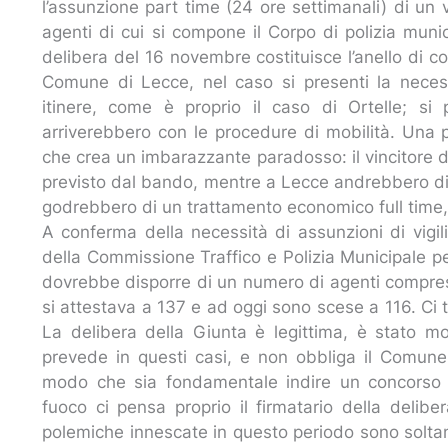
l’assunzione part time (24 ore settimanali) di u
agenti di cui si compone il Corpo di polizia munic
delibera del 16 novembre costituisce l’anello di co
Comune di Lecce, nel caso si presenti la necess
itinere, come è proprio il caso di Ortelle; si
arriverebbero con le procedure di mobilità. Un
che crea un imbarazzante paradosso: il vincitore 
previsto dal bando, mentre a Lecce andrebbero di 
godrebbero di un trattamento economico full time
A conferma della necessità di assunzioni di vigili
della Commissione Traffico e Polizia Municipale 
dovrebbe disporre di un numero di agenti compresi
si attestava a 137 e ad oggi sono scese a 116. Ci t
La delibera della Giunta è legittima, è stato mo
prevede in questi casi, e non obbliga il Comu
modo che sia fondamentale indire un concorso p
fuoco ci pensa proprio il firmatario della delib
polemiche innescate in questo periodo sono soltan