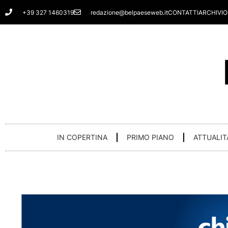
Vai
+39 327 1460319
redazione@belpaeseweb.it
CONTATTI
ARCHIVIO
al
contenuto
IN COPERTINA
PRIMO PIANO
ATTUALIT