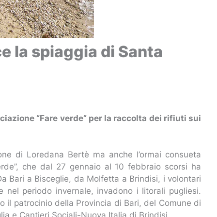
ce la spiaggia di Santa
iazione “Fare verde” per la raccolta dei rifiuti sui
zone di Loredana Bertè ma anche l’ormai consueta
Verde”, che dal 27 gennaio al 10 febbraio scorsi ha
Da Bari a Bisceglie, da Molfetta a Brindisi, i volontari
e nel periodo invernale, invadono i litorali pugliesi.
to il patrocinio della Provincia di Bari, del Comune di
ia e Cantieri Sociali-Nuova Italia di Brindisi.