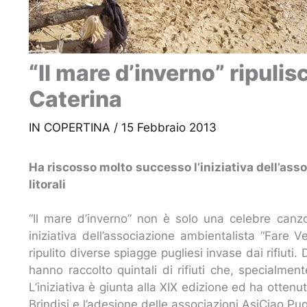
“Il mare d’inverno” ripulis
Caterina
IN COPERTINA
/
15 Febbraio 2013
Ha riscosso molto successo l’iniziativa dell’assoc
litorali
“Il mare d’inverno” non è solo una celebre can
iniziativa dell’associazione ambientalista “Fare 
ripulito diverse spiagge pugliesi invase dai rifiuti. 
hanno raccolto quintali di rifiuti che, specialment
L’iniziativa è giunta alla XIX edizione ed ha ottenu
Brindisi e l’adesione delle associazioni AsiCiao Pugl